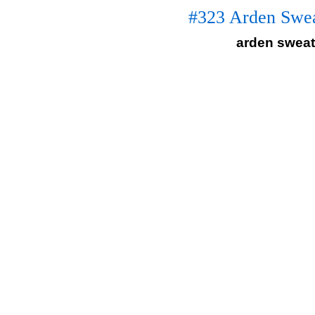
#323 Arden Swea
arden sweate